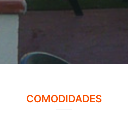
COMODIDADES